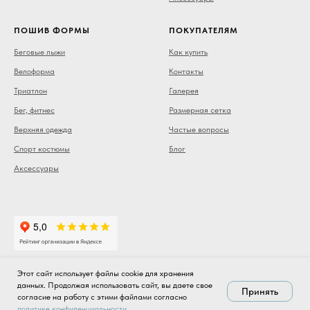
ПОШИВ ФОРМЫ
ПОКУПАТЕЛЯМ
Беговые лыжи
Как купить
Велоформа
Контакты
Триатлон
Галерея
Бег, фитнес
Размерная сетка
Верхняя одежда
Частые вопросы
Спорт костюмы
Блог
Аксессуары
Этот сайт использует файлы cookie для хранения
Политика в отношении обработки персональных данных
|
данных. Продолжая использовать сайт, вы даете свое
Согласие на обработку персональных данных включая cookie
|
Принять
согласие на работу с этими файлами согласно
СВЯЗАТЬСЯ
Политика использования cookie
политике конфиденциальности