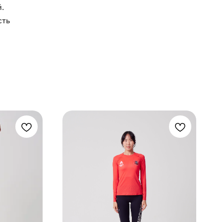
.
сть