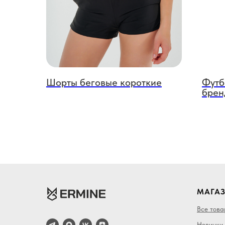
Шорты беговые короткие
Футб
брен
МАГА
Все тов
Новинки