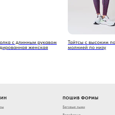
олка с длинным рукавом
Тайтсы с высоким п
дированная женская
молнией по низу
ЗИН
ПОШИВ ФОРМЫ
ары
Беговые лыжи
Велоформа