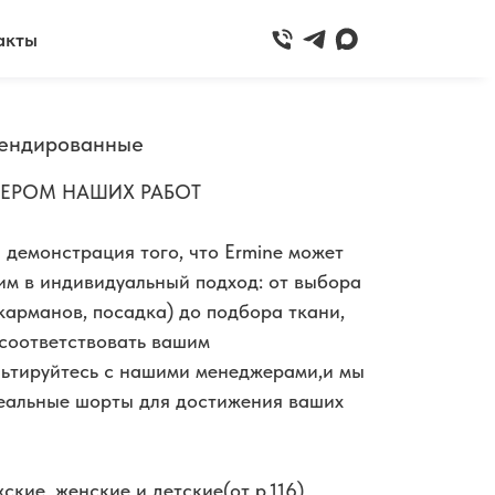
акты
рендированные
МЕРОМ НАШИХ РАБОТ
 демонстрация того, что Ermine может
им в индивидуальный подход: от выбора
карманов, посадка) до подбора ткани,
 соответствовать вашим
ьтируйтесь с нашими менеджерами,и мы
еальные шорты для достижения ваших
ские ,женские и детские(от р.116)