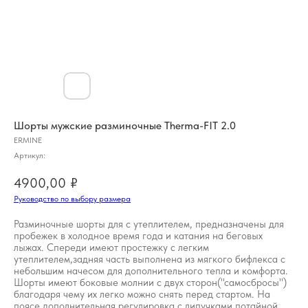
Шорты мужские разминочные Therma-FIT 2.0
ERMINE
Артикул:
4900,00
₽
Руководство по выбору размера
Разминочные шорты для с утеплителем, предназначены для
пробежек в холодное время года и катания на беговых
лыжах. Спереди имеют простежку с легким
утеплителем,задняя часть выполнена из мягкого бифлекса с
небольшим начесом для дополнительного тепла и комфорта.
Шорты имеют боковые молнии с двух сторон("самосбросы")
благодаря чему их легко можно снять перед стартом. На
поясе дополнительная регулировка с липучками,потайной