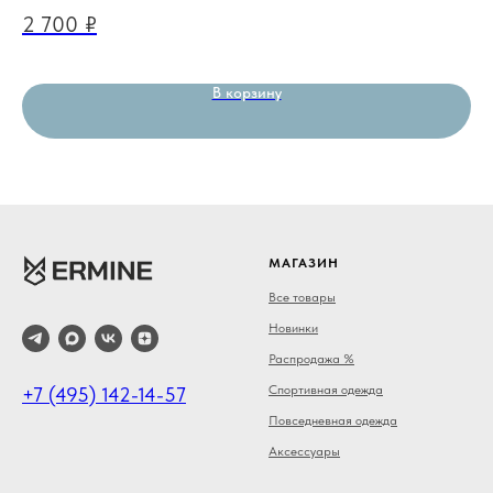
2 700
₽
3
В корзину
МАГАЗИН
Все товары
Новинки
Распродажа %
Спортивная одежда
+7 (495) 142-14-57
Повседневная одежда
Аксессуары