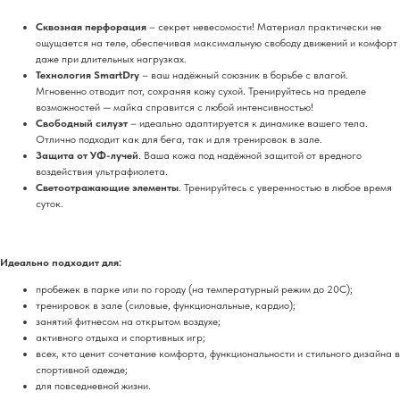
Сквозная перфорация
– секрет невесомости! Материал практически не
ощущается на теле, обеспечивая максимальную свободу движений и комфорт
даже при длительных нагрузках.
Технология SmartDry
– ваш надёжный союзник в борьбе с влагой.
Мгновенно отводит пот, сохраняя кожу сухой. Тренируйтесь на пределе
возможностей — майка справится с любой интенсивностью!
Свободный силуэт
– идеально адаптируется к динамике вашего тела.
Отлично подходит как для бега, так и для тренировок в зале.
Защита от УФ-лучей
. Ваша кожа под надёжной защитой от вредного
воздействия ультрафиолета.
Светоотражающие элементы
. Тренируйтесь с уверенностью в любое время
суток.
Идеально подходит для:
пробежек в парке или по городу (на температурный режим до 20С);
тренировок в зале (силовые, функциональные, кардио);
занятий фитнесом на открытом воздухе;
активного отдыха и спортивных игр;
всех, кто ценит сочетание комфорта, функциональности и стильного дизайна в
спортивной одежде;
для повседневной жизни.