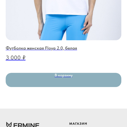
Футболка женская Floya 2.0, белая
Шо
та
3 000
₽
5
В корзину
МАГАЗИН