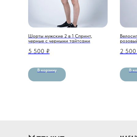
Шорты мужские 2 в 1 Спринт,
Велосип
черные с черными тайтсами
розовы
5 500
₽
2 500
В корзину
В к