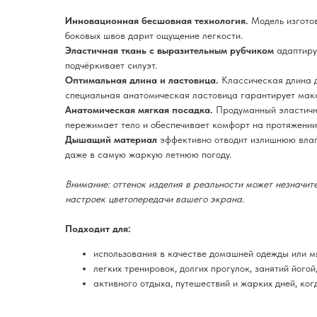
Инновационная бесшовная технология.
Модель изготов
боковых швов дарит ощущение легкости.
Эластичная ткань с выразительным рубчиком
адаптиру
подчёркивает силуэт.
Оптимальная длина и ластовица.
Классическая длина д
специальная анатомическая ластовица гарантирует макс
Анатомическая мягкая посадка.
Продуманный эластичны
пережимает тело и обеспечивает комфорт на протяжении 
Дышащий материал
эффективно отводит излишнюю влаг
даже в самую жаркую летнюю погоду.
Внимание: оттенок изделия в реальности может незначите
настроек цветопередачи вашего экрана.
Подходит для:
использования в качестве домашней одежды или мя
легких тренировок, долгих прогулок, занятий йогой
активного отдыха, путешествий и жарких дней, ког