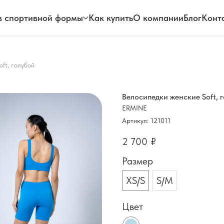
 спортивной формы
Как купить
О компании
Блог
Конт
ft, голубой
Велосипедки женские Soft, 
ERMINE
Артикул:
121011
2 700
₽
Размер
XS/S
S/M
Цвет