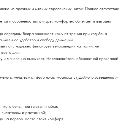
лена из прочных и мягких европейских ниток. Полное отсутствие
ется к особенностям фигуры: комфортно облегает и выгодно
о середины бедра защищает кожу от трения при ходьбе, а
имальное удобство и свободу движений.
й пояс надежно фиксирует велосипедки на талии, не
всего дня.
у и мгновенно высыхает. Наслаждайтесь абсолютной прохладой
льно отличаться от фото из-за нюансов студийного освещения и
гкого белья под платья и юбки;
, пилатесом и растяжкой;
да на первом месте стоит комфорт.