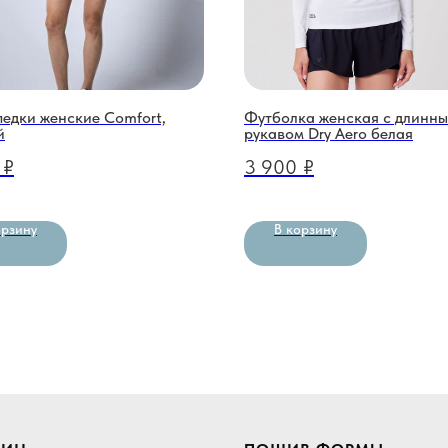
едки женские Comfort,
Футболка женская с длинн
й
рукавом Dry Aero белая
₽
3 900
₽
орзину
В корзину