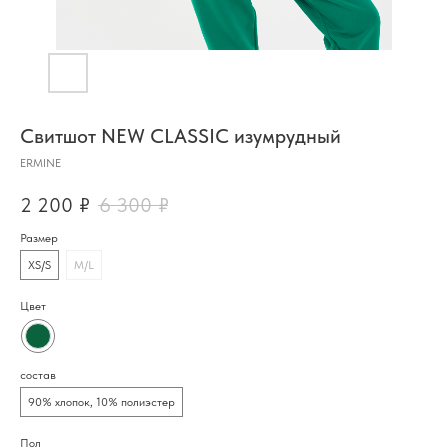
Свитшот NEW CLASSIC изумрудный
ERMINE
2 200
₽
6 300
₽
Размер
XS/S
M/L
Цвет
состав
90% хлопок, 10% полиэстер
Пол