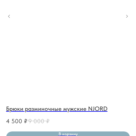
Брюки разминочные мужские NJORD
Бр
4 500
₽
9 000
₽
5
В корзину