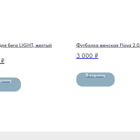
ля бега LIGHT, желтый
Футболка женская Floya 2.0
3 000
₽
₽
В корзину
орзину