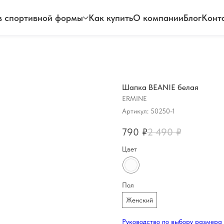
 спортивной формы
Как купить
О компании
Блог
Конт
Шапка BEANIE белая
ERMINE
Артикул:
50250-1
790
₽
2 490
₽
Цвет
Пол
Женский
Руководство по выбору размера