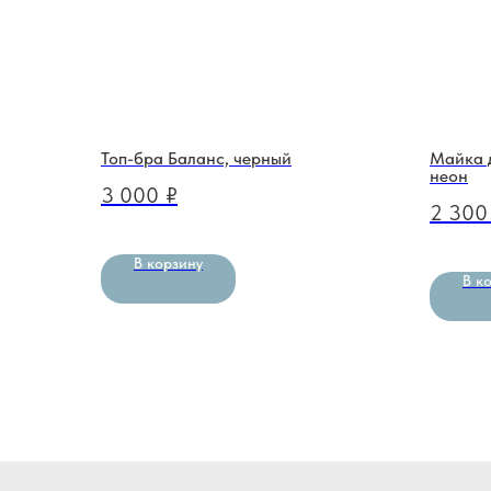
Топ-бра Баланс, черный
Майка д
неон
3 000
₽
2 300
В корзину
В к