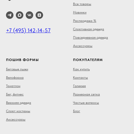
Все товары
Новинки
Распродажа %
Спортивная одежда
+7 (495) 142-14-57
Повседневная одежда
Аксессуары
ПОШИВ ФОРМЫ
ПОКУПАТЕЛЯМ
Беговые лыжи
Как купить
Велоформа
Контакты
Триатлон
Галерея
Бег, фитнес
Размерная сетка
Верхняя одежда
Частые вопросы
Спорт костюмы
Блог
Аксессуары