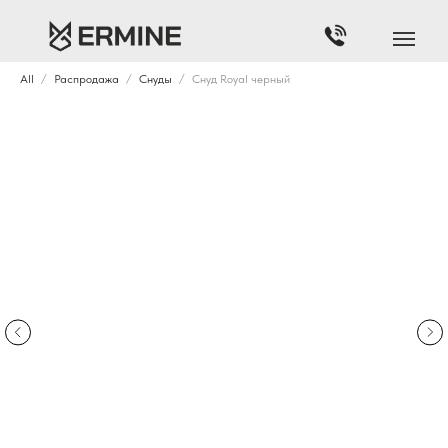
All
Распродажа
Снуды
Снуд Royal черный