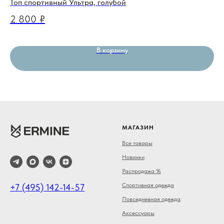
Топ спортивный Ультра, голубой
Фу
2 800
₽
3
В корзину
МАГАЗИН
Все товары
Новинки
Распродажа %
Спортивная одежда
+7 (495) 142-14-57
Повседневная одежда
Аксессуары